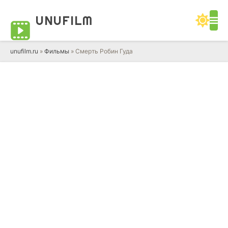
UNUFILM
unufilm.ru
»
Фильмы
» Смерть Робин Гуда