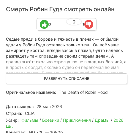
Смерть Робин Гуда смотреть онлайн
0
0
1
Седые пряди в бороде и тяжесть в плечах — от былой
удали у Робин Гуда осталась только тень. Он всё чаще
замирает у костра, вглядываясь в пламя, будто надеясь
разглядеть там оправдание своим старым делам. А
правда жжёт: сколько стрел ушло не в жадных богачей, а
в простых солдат, сколько судеб он переломал во имя
справедливости. В тот день стрела пробила бок, и земля
вдруг стала слишком твёрдой, а небо — слишком
РАЗВЕРНУТЬ ОПИСАНИЕ
далёким. Но когда тьма уже смыкалась над ним, из
сумрака вышла женщина — молчаливая, твёрдая, с
Оригинальное название:
The Death of Robin Hood
руками, знающими, как удержать жизнь. В её молчании
он вдруг почувствовал шанс не просто выжить, а, быть
Дата выхода:
28 мая 2026
может, искупить хоть что‑то.
Страна:
США
Жанр:
Фильмы
/
Боевики
/
Приключения
/
Драмы
/
2026
год
Качество:
HD 720 — 1080p