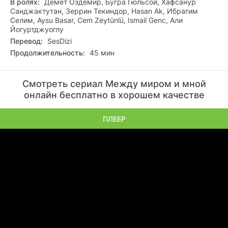
В ролях:
Демет Оздемир, Бугра Гюльсой, Хафсанур
Санджактутан, Зеррин Текиндор, Hasan Ak, Ибрагим
Селим, Aysu Basar, Cem Zeytünlü, Ismail Genc, Али
Йогуртджуоглу
Перевод:
SesDizi
Продолжительность:
45 мин
Смотреть сериал Между миром и мной
онлайн бесплатно в хорошем качестве
ПЛЕЕР