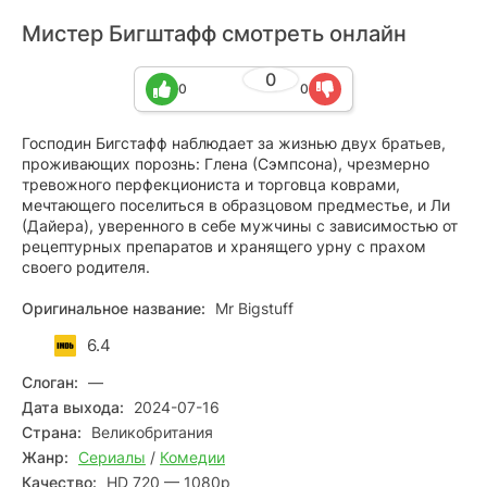
Мистер Бигштафф смотреть онлайн
0
0
0
Господин Бигстафф наблюдает за жизнью двух братьев,
проживающих порознь: Глена (Сэмпсона), чрезмерно
тревожного перфекциониста и торговца коврами,
мечтающего поселиться в образцовом предместье, и Ли
(Дайера), уверенного в себе мужчины с зависимостью от
рецептурных препаратов и хранящего урну с прахом
своего родителя.
Оригинальное название:
Mr Bigstuff
6.4
Слоган:
—
Дата выхода:
2024-07-16
Страна:
Великобритания
Жанр:
Сериалы
/
Комедии
Качество:
HD 720 — 1080p