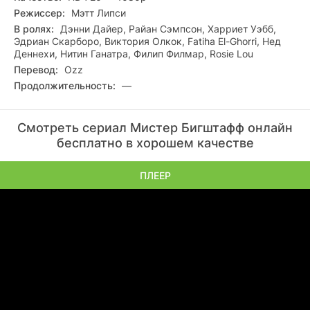
Режиссер:
Мэтт Липси
В ролях:
Дэнни Дайер, Райан Сэмпсон, Харриет Уэбб,
Эдриан Скарборо, Виктория Олкок, Fatiha El-Ghorri, Нед
Деннехи, Нитин Ганатра, Филип Филмар, Rosie Lou
Перевод:
Ozz
Продолжительность:
—
Смотреть сериал Мистер Бигштафф онлайн
бесплатно в хорошем качестве
ПЛЕЕР