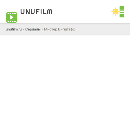
UNUFILM
unufilm.ru
»
Сериалы
» Мистер Бигштафф