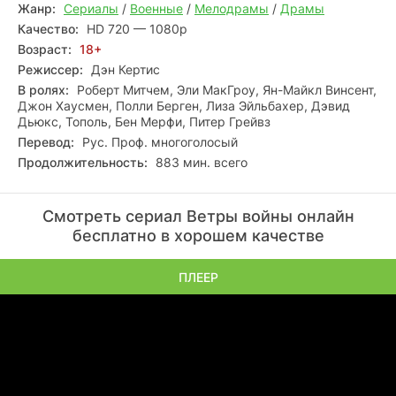
Жанр:
Сериалы
/
Военные
/
Мелодрамы
/
Драмы
Качество:
HD 720 — 1080p
Возраст:
18+
Режиссер:
Дэн Кертис
В ролях:
Роберт Митчем, Эли МакГроу, Ян-Майкл Винсент,
Джон Хаусмен, Полли Берген, Лиза Эйльбахер, Дэвид
Дьюкс, Тополь, Бен Мерфи, Питер Грейвз
Перевод:
Рус. Проф. многоголосый
Продолжительность:
883 мин. всего
Смотреть сериал Ветры войны онлайн
бесплатно в хорошем качестве
ПЛЕЕР