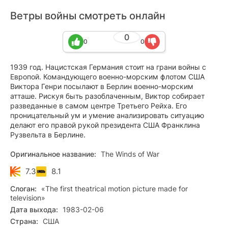
Ветры войны смотреть онлайн
0
0
0
1939 год. Нацистская Германия стоит на грани войны с
Европой. Командующего военно-морским флотом США
Виктора Генри посылают в Берлин военно-морским
атташе. Рискуя быть разоблаченным, Виктор собирает
разведанные в самом центре Третьего Рейха. Его
проницательный ум и умение анализировать ситуацию
делают его правой рукой президента США Франклина
Рузвельта в Берлине.
Оригинальное название:
The Winds of War
7.3
8.1
Слоган:
«The first theatrical motion picture made for
television»
Дата выхода:
1983-02-06
Страна:
США