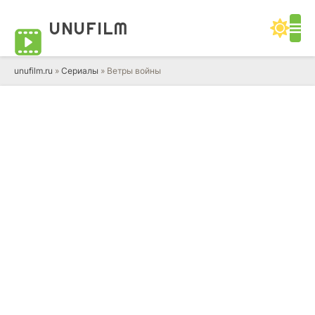
UNUFILM
unufilm.ru
»
Сериалы
» Ветры войны