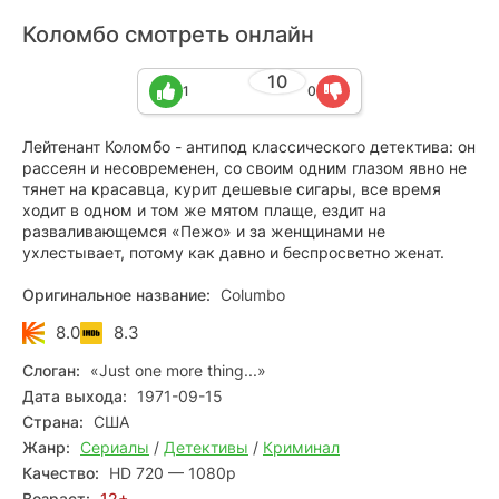
Коломбо смотреть онлайн
10
1
0
Лейтенант Коломбо - антипод классического детектива: он
рассеян и несовременен, со своим одним глазом явно не
тянет на красавца, курит дешевые сигары, все время
ходит в одном и том же мятом плаще, ездит на
разваливающемся «Пежо» и за женщинами не
ухлестывает, потому как давно и беспросветно женат.
Оригинальное название:
Columbo
8.0
8.3
Слоган:
«Just one more thing...»
Дата выхода:
1971-09-15
Страна:
США
Жанр:
Сериалы
/
Детективы
/
Криминал
Качество:
HD 720 — 1080p
Возраст:
12+