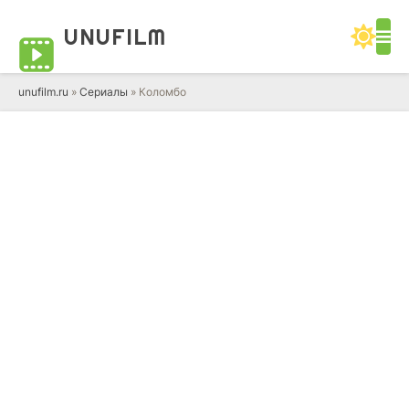
UNUFILM
unufilm.ru
»
Сериалы
» Коломбо