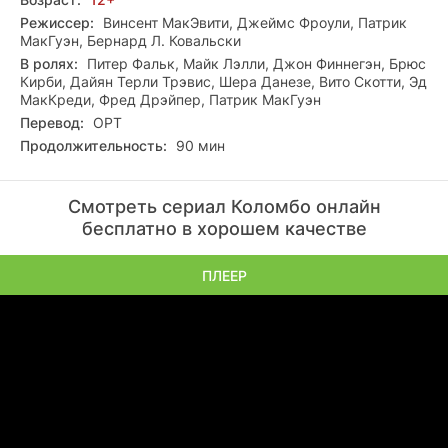
Режиссер:
Винсент МакЭвити, Джеймс Фроули, Патрик
МакГуэн, Бернард Л. Ковальски
В ролях:
Питер Фальк, Майк Лэлли, Джон Финнегэн, Брюс
Кирби, Дайян Терли Трэвис, Шера Данезе, Вито Скотти, Эд
МакКреди, Фред Дрэйпер, Патрик МакГуэн
Перевод:
ОРТ
Продолжительность:
90 мин
Смотреть сериал Коломбо онлайн
бесплатно в хорошем качестве
ПЛЕЕР