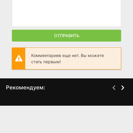
ОТПРАВИТЬ
Комментариев еще нет. Вы можете
стать первым!
Рекомендуем:
Жизнь Леонардо Да
Спецагент Корки
Винчи
Романо
(1971)
(2001)
8.2
8.1
5.8
4.7