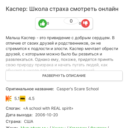
Каспер: Школа страха смотреть онлайн
0
0
0
Малыш Каспер - это привидение с добрым сердцем. В
отличие от своих друзей и родственников, он не
стремится к подлости и злости. Каспер мечтает обрести
друзей, с которыми можно было бы резвиться и
развлекаться. Однако ему, похоже, придется принять
свою природу призрака и начать пугать людей, как
обучают в школе для настоящих приведений.
РАЗВЕРНУТЬ ОПИСАНИЕ
Затем Каспер поступает в Школу Страха, где распознает
зловещие планы двухголового монстра, желающего
Оригинальное название:
Casper's Scare School
захватить мир. Монстр сразу невзлюбил Каспера и его
новых товарищей — мумию Ра, у которой бинты
5.1
4.5
постоянно сползают, и зомби Манта, всё время теряющего
части тела. Но чудовище не учло, что ничто не сравнится с
Слоган:
«A school with REAL spirit»
силой дружбы, и никаких монстров ей не одолеть.
Дата выхода:
2006-10-20
Страна:
США
Жанр:
Мультфильмы
/
Ужасы
/
Комедии
/
Фэнтези
/