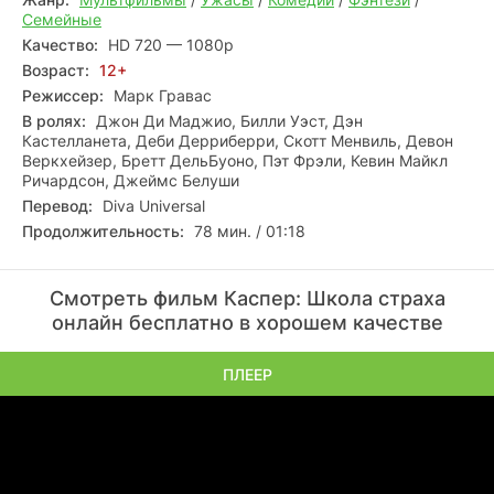
Семейные
Качество:
HD 720 — 1080p
Возраст:
12+
Режиссер:
Марк Гравас
В ролях:
Джон Ди Маджио, Билли Уэст, Дэн
Кастелланета, Деби Дерриберри, Скотт Менвиль, Девон
Веркхейзер, Бретт ДельБуоно, Пэт Фрэли, Кевин Майкл
Ричардсон, Джеймс Белуши
Перевод:
Diva Universal
Продолжительность:
78 мин. / 01:18
Смотреть фильм Каспер: Школа страха
онлайн бесплатно в хорошем качестве
ПЛЕЕР