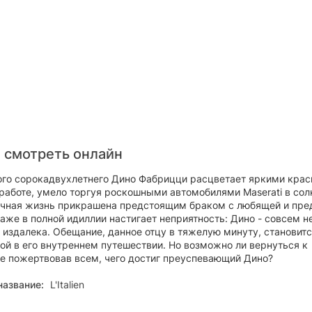
 смотреть онлайн
го сорокадвухлетнего Дино Фабрицци расцветает яркими крас
 работе, умело торгуя роскошными автомобилями Maserati в сол
личная жизнь прикрашена предстоящим браком с любящей и пре
аже в полной идиллии настигает неприятность: Дино - совсем н
т издалека. Обещание, данное отцу в тяжелую минуту, становит
ой в его внутреннем путешествии. Но возможно ли вернуться к
не пожертвовав всем, чего достиг преуспевающий Дино?
название:
L'Italien