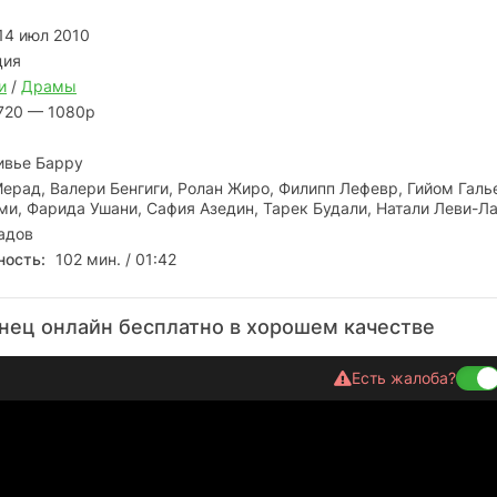
14 июл 2010
ция
и
/
Драмы
720 — 1080p
ивье Барру
ерад, Валери Бенгиги, Ролан Жиро, Филипп Лефевр, Гийом Галь
ми, Фарида Ушани, Сафия Азедин, Тарек Будали, Натали Леви-Ла
адов
ность:
102 мин. / 01:42
нец онлайн бесплатно в хорошем качестве
Есть жалоба?