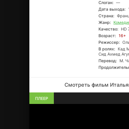
Слоган:
—
Дата выхода:
Страна:
Фран
Жанр:
Комеди
Качество:
HD 
Возраст:
16+
Режиссер:
Ол
В ролях:
Кад М
Сид Ахмед Агу
Перевод:
М. Ч
Продолжитель
Смотреть фильм Италья
ПЛЕЕР