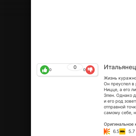
Итальянец
0
0
0
Жизнь куражно
Он преуспел в
Ницце, а его 
Элен. Однако д
и его род зове
отправной точк
самому себе, 
Оригинальное 
6.5
5.7