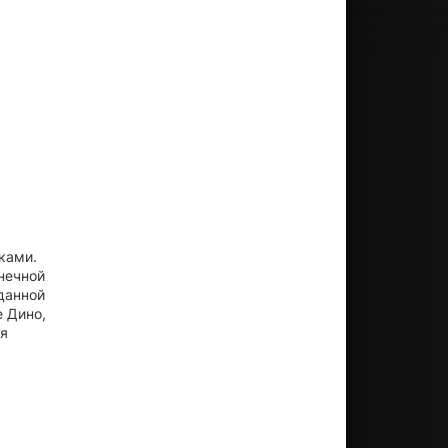
ками.
нечной
данной
е Дино,
ся