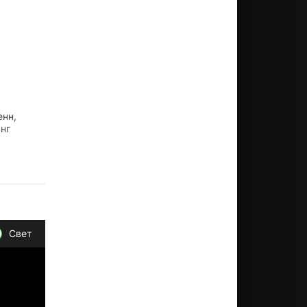
енн,
нг
Свет