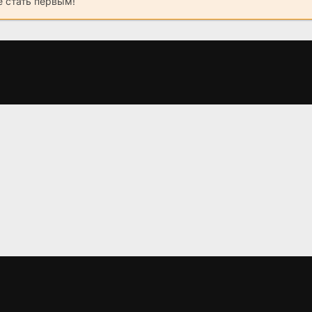
 стать первым!
в
Возможно, когда-
Амели
нибудь
(2001)
(2021)
8.0
8.3
3.7
4.7