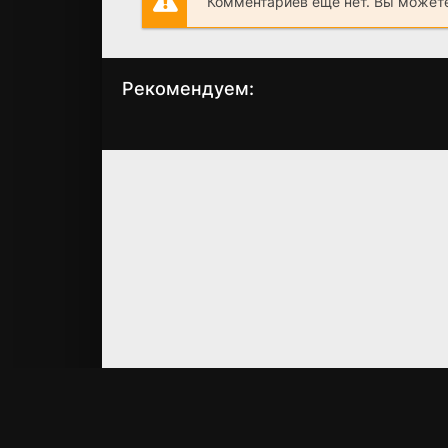
Комментариев еще нет. Вы можете
Рекомендуем:
Кошачья жизнь
Флинтстоуны 
Рок-Вегасе
(2010)
(2000)
6.9
6.9
4.2